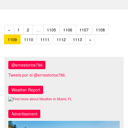
«
1
2
...
1105
1106
1107
1108
1109
1110
1111
1112
1113
»
@ernestorios786
Tweets por el @ernestorios786.
Weather Report
Advertisement