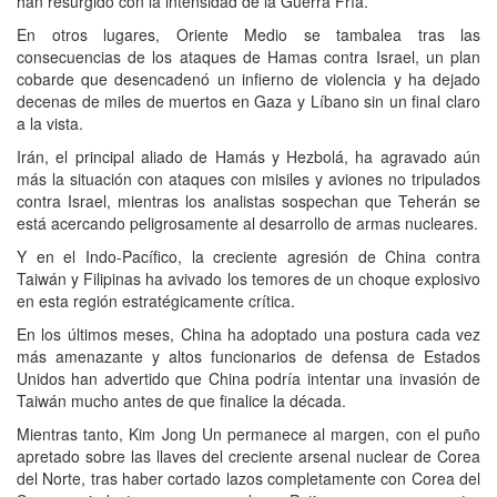
han resurgido con la intensidad de la Guerra Fría.
En otros lugares, Oriente Medio se tambalea tras las
consecuencias de los ataques de Hamas contra Israel, un plan
cobarde que desencadenó un infierno de violencia y ha dejado
decenas de miles de muertos en Gaza y Líbano sin un final claro
a la vista.
Irán, el principal aliado de Hamás y Hezbolá, ha agravado aún
más la situación con ataques con misiles y aviones no tripulados
contra Israel, mientras los analistas sospechan que Teherán se
está acercando peligrosamente al desarrollo de armas nucleares.
Y en el Indo-Pacífico, la creciente agresión de China contra
Taiwán y Filipinas ha avivado los temores de un choque explosivo
en esta región estratégicamente crítica.
En los últimos meses, China ha adoptado una postura cada vez
más amenazante y altos funcionarios de defensa de Estados
Unidos han advertido que China podría intentar una invasión de
Taiwán mucho antes de que finalice la década.
Mientras tanto, Kim Jong Un permanece al margen, con el puño
apretado sobre las llaves del creciente arsenal nuclear de Corea
del Norte, tras haber cortado lazos completamente con Corea del