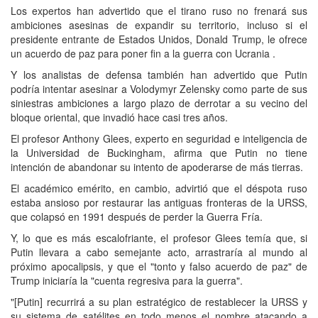
Los expertos han advertido que el tirano ruso no frenará sus
ambiciones asesinas de expandir su territorio, incluso si el
presidente entrante de Estados Unidos, Donald Trump, le ofrece
un acuerdo de paz para poner fin a la guerra con Ucrania .
Y los analistas de defensa también han advertido que Putin
podría intentar asesinar a Volodymyr Zelensky como parte de sus
siniestras ambiciones a largo plazo de derrotar a su vecino del
bloque oriental, que invadió hace casi tres años.
El profesor Anthony Glees, experto en seguridad e inteligencia de
la Universidad de Buckingham, afirma que Putin no tiene
intención de abandonar su intento de apoderarse de más tierras.
El académico emérito, en cambio, advirtió que el déspota ruso
estaba ansioso por restaurar las antiguas fronteras de la URSS,
que colapsó en 1991 después de perder la Guerra Fría.
Y, lo que es más escalofriante, el profesor Glees temía que, si
Putin llevara a cabo semejante acto, arrastraría al mundo al
próximo apocalipsis, y que el "tonto y falso acuerdo de paz" de
Trump iniciaría la "cuenta regresiva para la guerra".
"[Putin] recurrirá a su plan estratégico de restablecer la URSS y
su sistema de satélites en todo menos el nombre atacando a